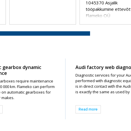
1045370 Asjalik
tööpakkumine ettevõtt
Flameko OÜ
c gearbox dynamic
Audi factory web diagno
nce
Diagnostic services for your Au
performed with diagnostic equ
earboxes require maintenance
is in direct contact with the Aud
60 000 km. Flameko can perform
is exactly the same as used by 
 on automatic gearboxes for
ar makes.
Read more