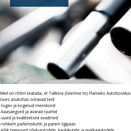
Meil on rõõm teatada, et Tallinna (Seemne tn) Flameko Autohooldus 
Uues asukohas ootavad teid:
-tugev ja kogenud meeskond
-kaasaegsed ja avarad ruumid
-uued ja kvaliteetsed seadmed
-rohkem parkimiskohti ja parem ligipääs
-kõik teenused sõiduautodele, kaubikutele ja matkaautodele.