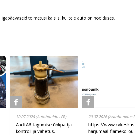
 igapäevaseid toimetusi ka siis, kui teie auto on hoolduses.
30.07.2026 (Autohooldus FB)
29.07.2026 (Autohooldus F
Audi A6 tagumise õhkpadja
https://www.cvkeskus
kontroll ja vahetus.
harjumaal-flameko-ou