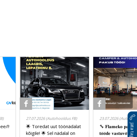
B)
27.07.2026 (Autohooldus FB)
23.07.2026 (Autohoo
.ee/hooldusnounik-
🌟 Toredat uut töönädalat
🔧 𝐅𝐥𝐚𝐦𝐞𝐤𝐨 𝐩𝐚𝐤𝐮𝐛 𝐭
-
kõigile! 🌟 Sel nädalal on
𝐭𝐨̈𝐨̈𝐝𝐞 𝐯𝐚𝐬𝐭𝐮𝐯𝐨̃𝐭𝐣𝐚𝐥