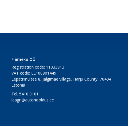
Flameko OÜ
Registration code: 11033913
VAT code: EE100901449
Lepatriinu tee 8, Jälgimäe village, Harju County, 76404
Estonia
Tel. 5410 0101
laagri@autohooldus.ee