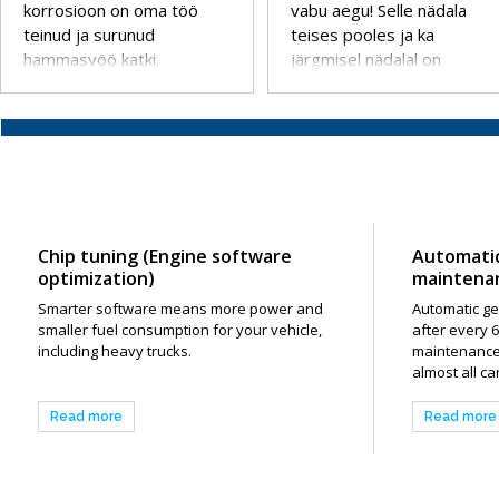
korrosioon on oma töö
vabu aegu! Selle nädala
teinud ja surunud
teises pooles ja ka
hammasvöö katki.
järgmisel nädalal on
Flamekos veel mõned ajad
hoolduseks, diagnostikaks,
kliimaseadme täitmiseks ja
klaasitöödeks. 📅
Broneerida saab: ☎️ 54
100 101 / 54 100 103 🌐
www.autohooldus.ee
Chip tuning (Engine software
Automati
optimization)
maintena
Smarter software means more power and
Automatic g
smaller fuel consumption for your vehicle,
after every 
including heavy trucks.
maintenance
almost all c
Read more
Read more