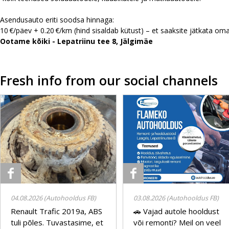
Asendusauto eriti soodsa hinnaga:
10 €/päev + 0.20 €/km (hind sisaldab kütust) – et saaksite jätkata oma
Ootame kõiki - Lepatriinu tee 8, Jälgimäe
Fresh info from our social channels
04.08.2026 (Autohooldus FB)
03.08.2026 (Autohooldus FB)
Renault Trafic 2019a, ABS
🚗 Vajad autole hooldust
tuli põles. Tuvastasime, et
või remonti? Meil on veel