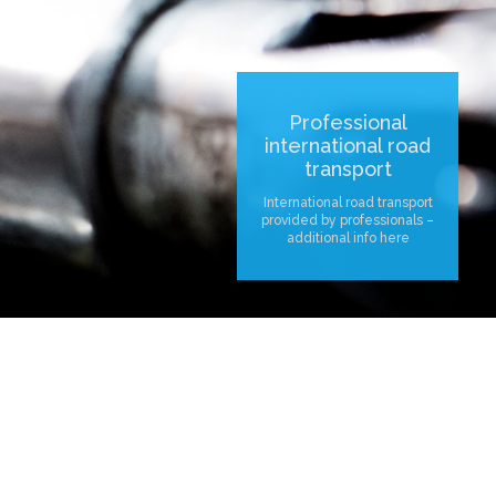
Professional
international road
transport
International road transport
provided by professionals –
additional info here