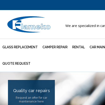
We are specialized in ca
GLASS REPLACEMENT
CAMPER REPAIR
RENTAL
CAR MAI
QUOTE REQUEST
Quality car repairs
Request an offer for car
maintenance here